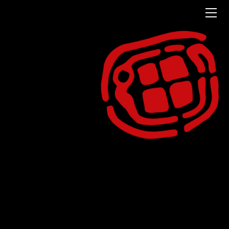
HOME
PROJEKT
MEDIATHEK
MITMACHEN
Blog
KONTAKT
Medienspiegel